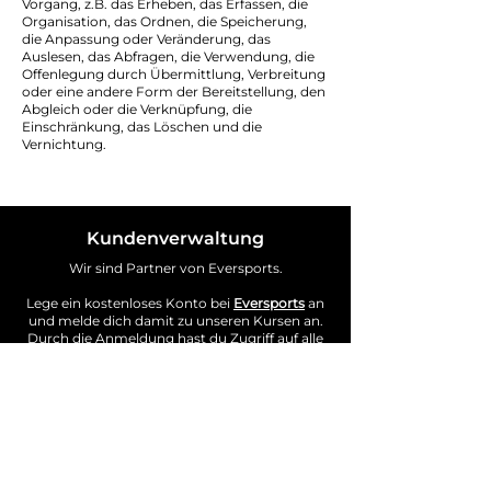
Vorgang, z.B. das Erheben, das Erfassen, die
Organisation, das Ordnen, die Speicherung,
die Anpassung oder Veränderung, das
Auslesen, das Abfragen, die Verwendung, die
Offenlegung durch Übermittlung, Verbreitung
oder eine andere Form der Bereitstellung, den
Abgleich oder die Verknüpfung, die
Einschränkung, das Löschen und die
Vernichtung.
Kundenverwaltung
Wir sind Partner von Eversports.
Lege ein kostenloses Konto bei
Eversports
an
und melde dich damit zu unseren Kursen an.
Durch die Anmeldung hast du Zugriff auf alle
deine Vertragsdaten, kannst deine
Streifenkarten im Blick behalten und dich zu
unseren Kursen frühzeitig anmelden.
Vertragsänderungen