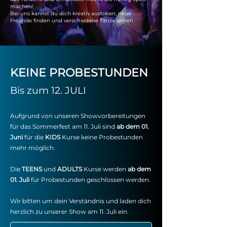
machen!
Bei uns kannst du dich kreativ austoben, neue
Freunde finden und verschiedene Tänze lernen.
KEINE PROBESTUNDEN
Bis zum 12. JULI
Aufgrund von unseren Showvorbereitungen
für das Sommerfest am 11. Juli sind
ab dem 01.
Juni
für die
KIDS
Kurse keine Probestunden
mehr möglich.
Die
TEENS
und
ADULTS
Kurse werden
ab dem
01. Juli
für Probestunden geschlossen werden.
Wir bitten um dein Verständnis und laden dich
herzlich zu unserer Show am 11. Juli ein.