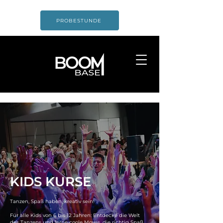
PROBESTUNDE
KIDS KURSE
Tanzen, Spaß haben, kreativ sein!
Für alle Kids von 6 bis 12 Jahren: Entdecke die Welt
des Tanzens und lerne coole Moves, die richtig Spaß